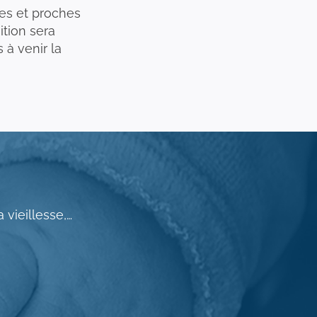
les et proches
tion sera
 à venir la
 vieillesse,…